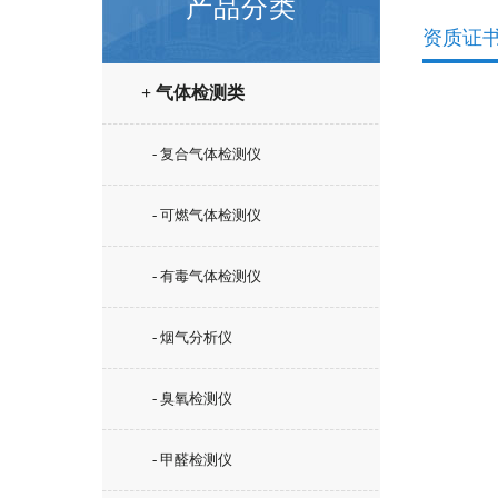
产品分类
资质证
+ 气体检测类
- 复合气体检测仪
- 可燃气体检测仪
- 有毒气体检测仪
- 烟气分析仪
- 臭氧检测仪
- 甲醛检测仪