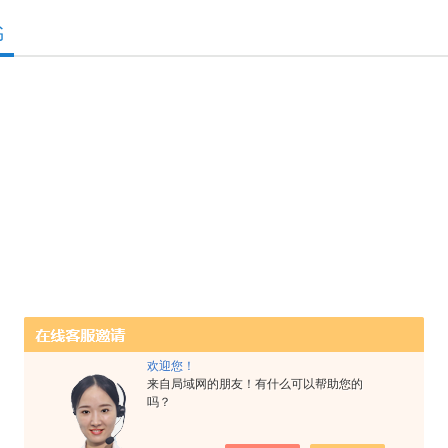
书
欢迎您！
来自局域网的朋友！有什么可以帮助您的
吗？