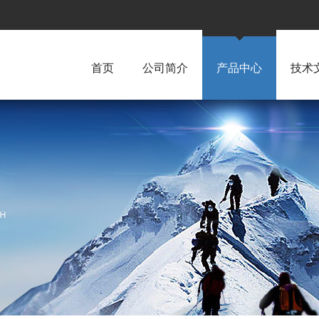
首页
公司简介
产品中心
技术