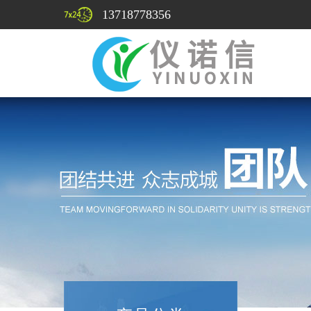
13718778356