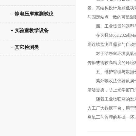
景。其结构设计兼顾低功
+ 静电压摩擦测试仪
与固定站点一致的可追溯
四、工业场景的选型与
+ 实验室教学设备
在选择Model202或
期连续监测且需参与自动控
+ 其它检测类
对于洁净室环境臭氧残留监
传输或需较高精度的环境
五、维护管理与数据
紫外吸收法仪器虽属干法
清洁更换，防止光学窗口
随着工业物联网的发展，M
入工厂大数据平台，用于
臭氧工艺管理的基础一环