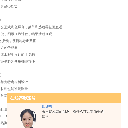
±0.001℃
好
级，交互式彩色屏幕，菜单和选项导航更直观
置简便，图示加热过程，结果清晰直观
USB 数据线，便捷地导出数据
接入的传感器
人体工程学设计的手提箱
室还是野外使用都很方便
泛
器都为特定材料设计
冻材料也能准确测量
多数流体的热导率
欢迎您！
价比高
来自局域网的朋友！有什么可以帮助您的
5334- 和 IEEE 442-标准
吗？
比热测量成本是原来的几分之一