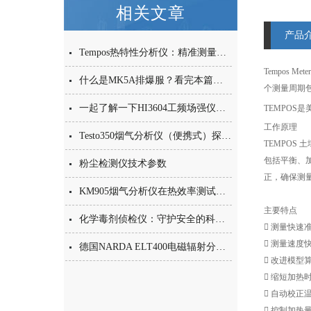
相关文章
产品
Tempos热特性分析仪：精准测量，广泛应用的热性能分析仪器
Tempos Meter
什么是MK5A排爆服？看完本篇你就知道了
个测量周期
一起了解一下HI3604工频场强仪的特点有哪些吧
TEMPOS是
工作原理
Testo350烟气分析仪（便携式）探头理念
TEMPO
包括平衡、
粉尘检测仪技术参数
正，确保测量
KM905烟气分析仪在热效率测试中的应用
主要特点
化学毒剂侦检仪：守护安全的科技产品

测量快速
 测量速度
德国NARDA ELT400电磁辐射分析仪产品介绍
 改进模型
 缩短加热
 自动校正
 控制加热