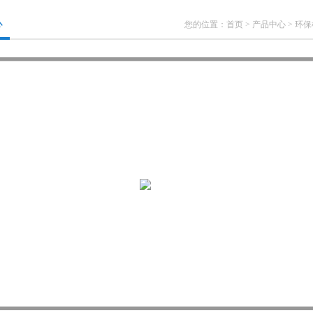
心
您的位置：
首页
>
产品中心
>
环保