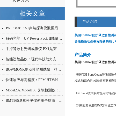
相关文章
产品介绍
JW Fisher PR-1声呐探测仪数据后处理，新手容易踩的坑
美国TSI8048防护罩适合性测
解码光能：UV Power Puck II能量计如何为固化工艺建立“数字标尺”
合性检验动画教程等新功能，
手持背散射光谱成像仪 PX1是穿透表象的“安全之眼”
产品简介
智能违禁品仪：现代科技助力安全监管
美国TSI8048防护罩适合性测
BOWMONK制动性能测试仪：精准测量汽车安全性能的好助手
美国TSI PortaCount
快速响应与高精度：PPM HTV/HTV-M 甲醛检测仪的监测优势
模式和适合性检验动画教程等
Model202/Model106 臭氧检测仪：紫外吸收法在工业臭氧浓度监测中的应用
FitCheck模式实时显示
BMT965臭氧检测仪使用全指南：从安装到维护的完整流程
动画教程视频能够引导员工正