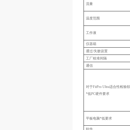
流量
温度范围
工作液
仪器箱
通过/失败设置
工厂校准间隔
通信
对于FitPro Ultra适合性检
*低PC硬件要求
平板电脑*低要求
软件