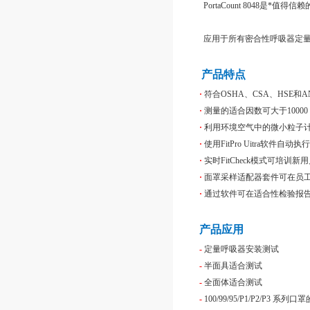
PortaCount 8048是
应用于所有密合性呼吸器定量适
产品特点
·
符合OSHA、CSA、HSE和A
·
测量的适合因数可大于10000
·
利用环境空气中的微小粒子
·
使用FitPro Uitra软件自动
·
实时FitCheck模式可培训
·
面罩采样适配器套件可在员
·
通过软件可在适合性检验报告
产品应用
-
定量呼吸器安装测试
-
半面具适合测试
-
全面体适合测试
-
100/99/95/P1/P2/P3