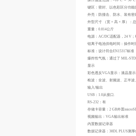
操作温度范围：–10°C ～ 50°C
键区：密封、以色彩区分功能
外壳：防撞击、防水、装有密封
外型尺寸 （宽 × 高 × 厚）：总
重量：0.814公斤
电源：AC/DC适配器，24 V；
钮离子电池供电时间：操作时间：
标准：设计符合EN15317标准
爆炸性气氛：通过了 MIL-STD-
显示
彩色透反VGA显示：液晶显示，显
检波：全波、射频波、正半波
输入/输出
USB：1.0从接口.
RS-232：有
存储卡容量：2 GB外置micro
视频输出：VGA输出标准
内置数据记录器
数据记录器：38DL PLUS