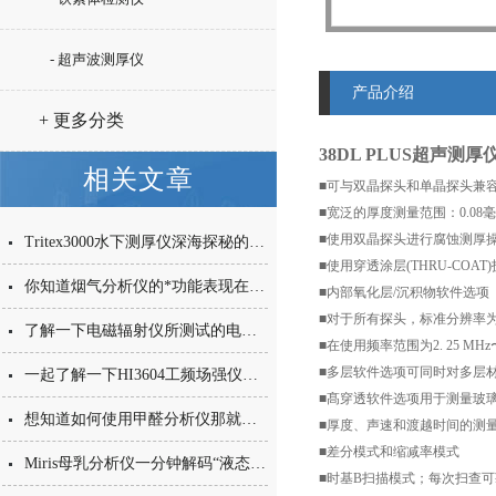
- 超声波测厚仪
产品介绍
+ 更多分类
38DL PLUS超声测厚
相关文章
■可与双晶探头和单晶探头兼
■宽泛的厚度测量范围：0.08
■使用双晶探头进行腐蚀测厚
Tritex3000水下测厚仪深海探秘的“超声守护者”
■使用穿透涂层(THRU-CO
你知道烟气分析仪的*功能表现在哪些方面么
■内部氧化层/沉积物软件选项
■对于所有探头，标准分辨率为0
了解一下电磁辐射仪所测试的电磁辐射的概念
■在使用频率范围为2. 25 M
■多层软件选项可同时对多层材
一起了解一下HI3604工频场强仪的特点有哪些吧
■髙穿透软件选项用于测量玻
想知道如何使用甲醛分析仪那就不要错过本篇
■厚度、声速和渡越时间的测
■差分模式和缩减率模式
Miris母乳分析仪一分钟解码“液态黄金”的物理密码
■时基B扫描模式；每次扫查可获