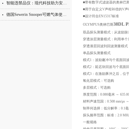
■带有数字式滤波器的奥林巴
智能违禁品仪：现代科技助力安全监管
■用于自定义V声程补偿的V声
德国Sewerin Snooper可燃气体使用说明
■设计符合EN15317标准
38DL
OLYMPUS奥林巴斯
双晶探头测量模式：从波励脉
穿透涂层测量模式：利用单个底
穿透漆层回波到回波测量模式
单晶探头测量模式
模式1：波励廠冲与个底面回
模式2：延迟块回波与个底面回
模式3：在激励豚沖之后，位于
氧化层模式：可选购
多层模式：可选购
厚度范围：0.080毫米 ～ 
材料声速范国：0.508 mm/μs ～ 1
制率何选择：低分解率：0.1毫米 
探头频率范围：标准：2.0 MHz ～
一般规格