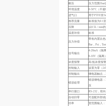
耐压
压力范围1ba
环境温度
0-50°C（不
进气口
用于PTFE管3
推荐流量
标准值为0.1至1
压降
以0.5L / 
温度补偿
标准
带有内置比色杯
压力补偿
Bar，Psi，Tor
4-20mA（
信号输出
0-10V（隔离
浓度报警
高/低浓度报
控制输入
设置为零（24
控制输出
继电器触点，28V
错误继电器：
错误处理
压
串行接口
RS-232，双向，
自动归零
可选配外部或
功率
宽范围输入：10