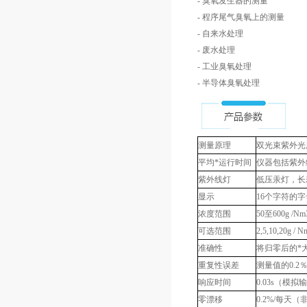
- 臭氧发生器的测量
- 程序尾气臭氧上的测量
- 自来水处理
- 废水处理
- 工业臭氧处理
- 半导体臭氧处理
测量原理
双光束紫外光度
平均*运行时间
仪器包括紫外线灯
紫外线灯
低压汞灯，长
显示
16个字符的
浓度范围
50至600g /N
可选范围
2,5,10,20g 
准确性
将归零后的*大
重复性误差
测量值的0.2
响应时间
0.03s（模拟
零漂移
0.2%/每天