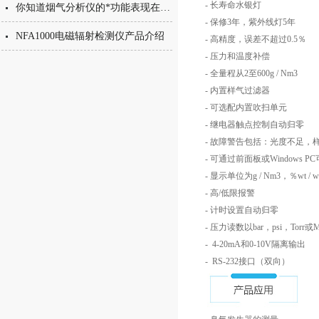
- 长寿命水银灯
你知道烟气分析仪的*功能表现在哪些方面么
- 保修3年，紫外线灯5年
NFA1000电磁辐射检测仪产品介绍
- 高精度，误差不超过0.5％
- 压力和温度补偿
- 全量程从2至600g / Nm3
- 内置样气过滤器
- 可选配内置吹扫单元
- 继电器触点控制自动归零
- 故障警告包括：光度不足，
- 可通过前面板或Windows 
- 显示单位为g / Nm3，％wt / w
- 高/低限报警
- 计时设置自动归零
- 压力读数以bar，psi，Torr
- 4-20mA和0-10V隔离输出
- RS-232接口（双向）