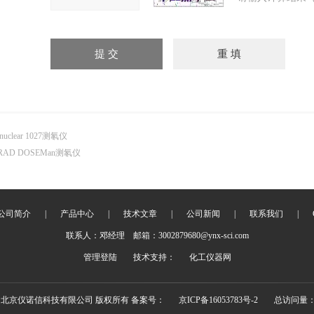
nuclear 1027测氡仪
RAD DOSEMan测氡仪
公司简介
|
产品中心
|
技术文章
|
公司新闻
|
联系我们
|
联系人：邓经理 邮箱：3002879680@ynx-sci.com
管理登陆
技术支持：
化工仪器网
018 北京仪诺信科技有限公司 版权所有 备案号：
京ICP备16053783号-2
总访问量：2