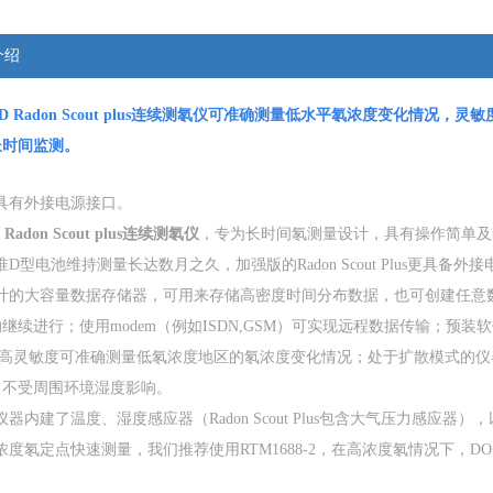
介绍
 Radon Scout plus连续测氡仪
可准确测量低水平氡浓度变化情况，灵敏
长时间监测。
有外接电源接口。
 Radon Scout plus连续测氡仪
，专为长时间氡测量设计，具有操作简单及
型电池维持测量长达数月之久，加强版的Radon Scout Plus更具备
的大容量数据存储器，可用来存储高密度时间分布数据，也可创建任意数
继续进行；使用modem（例如ISDN,GSM）可实现远程数据传输；预装软件Ra
灵敏度可准确测量低氡浓度地区的氡浓度变化情况；处于扩散模式的仪器
，不受周围环境湿度影响。
内建了温度、湿度感应器（Radon Scout Plus包含大气压力感应
氡定点快速测量，我们推荐使用RTM1688-2，在高浓度氡情况下，DO