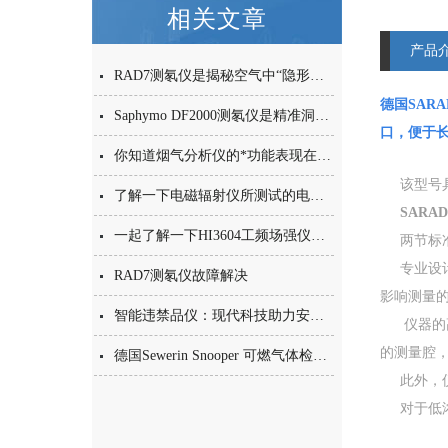
相关文章
产品
RAD7测氡仪是揭秘空气中“隐形杀手”的精准猎手
德国SARAD
Saphymo DF2000测氡仪是精准洞察氡污染的全能猎手
口，便于
你知道烟气分析仪的*功能表现在哪些方面么
该型号具
了解一下电磁辐射仪所测试的电磁辐射的概念
SARAD
一起了解一下HI3604工频场强仪的特点有哪些吧
两节标准D
专业设计
RAD7测氡仪故障解决
影响测量的
智能违禁品仪：现代科技助力安全监管
仪器的高
的测量腔
德国Sewerin Snooper 可燃气体检测仪操作指南
此外，仪器
对于低浓度