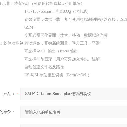
显示器，带背光灯（可使用软件选择
US/SI
单位）
175
×
135
×
55mm
，重量
800g
（含电池）
参数设置，数据下载（亦可使用模拟调制解调器连接，
ISD
GSM
）
交互式图形化界面（放大，移动，数据拟合光标
on
软件功能包
移动标签，开始新的测量，误差工具，平滑）
可选择
ASCII
输出（
Excel
输出）
可选择打印图形（用户可添加文件头、注解）
自动创建文件名及路径
US
与
SI
单位相互切换（
Bq/m
³
/pCi/L
）
产品：
的单位：