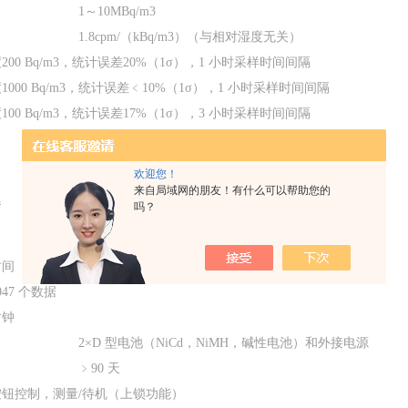
1
～
10MBq/m3
1.8cpm/
（
kBq/m3
）（与相对湿度无关）
度
200 Bq/m3
，统计误差
20%
（
1
σ），
1
小时采样时间间隔
度
1000 Bq/m3
，统计误差﹤
10%
（
1
σ），
1
小时采样时间间隔
度
100 Bq/m3
，统计误差
17%
（
1
σ），
3
小时采样时间间隔
120
分钟（
95%
终测量值）
相对湿度（
0
…
100%
）
欢迎您！
温度（
-20
…
40
℃）
来自局域网的朋友！有什么可以帮助您的
器
吗？
大气压力（
800
…
1200mbar
）
位移感应器
时间
1
～
255
分钟可调
047
个数据
时钟
2
×
D
型电池（
NiCd
，
NiMH
，碱性电池）和外接电源
﹥
90
天
按钮控制，测量
/
待机（上锁功能）