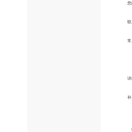
您
联
常
详
补