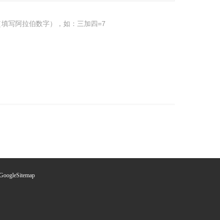
填写阿拉伯数字），如：三加四=7
GoogleSitemap