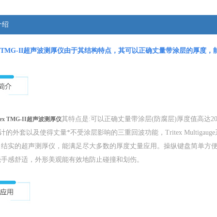
介绍
x TMG-II超声波测厚仪
由于其结构特点，其可以正确丈量带涂层的厚度，
其特点是:可以正确丈量带涂层(防腐层)厚度值高达2
tex TMG-II超声波测厚仪
套以及使得丈量*不受涂层影响的三重回波功能，Tritex Multigauge系
，结实的超声测厚仪，能满足尽大多数的厚度丈量应用。操纵键盘简单方便
壳手感舒适，外形美观能有效地防止碰撞和划伤。