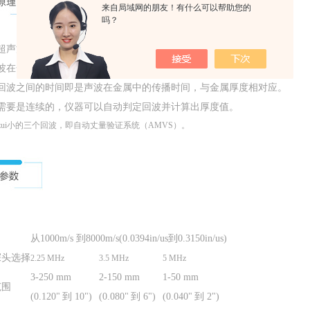
来自局域网的朋友！有什么可以帮助您的
吗？
的超声波脉冲穿过涂层与金属并从底部反射。
回波在金属中往复反射，每次只有一小部分回波穿过涂层返回。
小回波之间的时间即是声波在金属中的传播时间，与金属厚度相对应。
不需要是连续的，仪器可以自动判定回波并计算出厚度值。
zui小的三个回波，即自动丈量验证系统（AMVS）。
从
1000m/s
到
8000m/s(0.0394in/us
到
0.3150in/us)
探头选择
2.25 MHz
3.5 MHz
5 MHz
3-250 mm
2-150 mm
1-50 mm
范围
(0.120
"
到
10
"
)
(0.080
"
到
6
"
)
(0.040
"
到
2
"
)