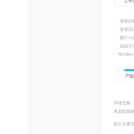
- 发射
- 反射
- 两个
- 回波
- 每次确认
声速范围
单晶软面
探头丈量