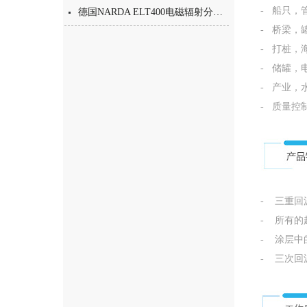
- 船只，
德国NARDA ELT400电磁辐射分析仪产品介绍
- 桥梁，
- 打桩，
- 储罐，
- 产业，
- 质量控
- 三重回
- 所有
- 涂层
- 三次