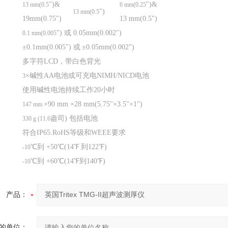
"
)&
"
)&
13 mm(0.5
6 mm(0.25
"
)
13 mm(0.5
19mm(0.75
"
)
13 mm(0.5
"
)
"
)
或
0.05mm(0.002
"
)
0.1 mm(0.005
±
0.1mm(0.005
"
)
或
±
0.05mm(0.002
"
)
多字符
LCD
，带白色背光
×碱性
AA
电池或可充电
NIMH/NICD
电池
3
使用碱性电池持续工作
20
小时
×
90 mm
×
28 mm(5.75
"×
3.5
"×
1
"
)
147 mm
盎司
)
包括电池
330 g (11.6
符合
IP65.RoHS
等级和
WEEE
要求
℃到
+50
℃
(14
℉
到
122
℉
)
-10
℃到
+60
℃
(14
℉到
140
℉
)
-10
产品：
的单位：