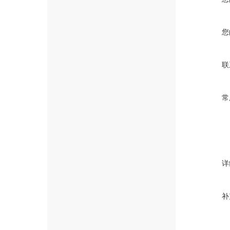
您
联
常
详
补