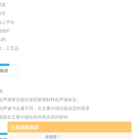
管道
罐车
海上平台
电线杆
水利
制，工艺品
波
的超声测厚仪都应按照被测材料的声速标定。
中的声速与金属不同，在丈量中须往除涂层的厚度
回波能在丈量中能往除所有涂层的影响
欢迎您！