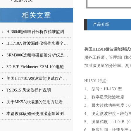
相关文章
产品介绍
HI3604电磁辐射分析仪精准监测电力与电子设备电磁环境的专业工具
HI1710A 微波漏能仪操作步骤全解析
美国HI1501微波漏能测
SRM3006选频电磁辐射分析仪是精准测量电磁环境的工具
服务工程师，管理部门和
加泄漏测量的分辨率。测量范围
3D H/E Fieldmeter ESM-100电磁场强仪
美国HI1710A微波漏能测试仪产品介绍
HI1501 特点:
1、 型号：HI-1501型
TSI9515 风速仪操作说明
2、 数字显示微波密度
关于MK5A排爆服的使用方法看完本篇你就知道了
3、 最大过载功率密度：0-
本篇教你该如何使用湿态阻菌测试仪
4、 测定微波密度三段范围选择
5、 测量精度：±1.0dB（0-
6、 反应时间：快速反应