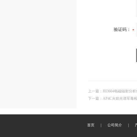
验证码：
上一篇
：
HI3604电磁辐射分析
下一篇
：
AP4C火焰光谱军毒
首页
|
公司简介
|