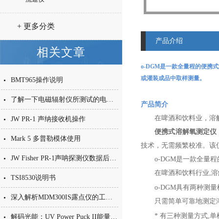
+ 更多分类
产品介绍
相关文章
o-DGM是一款全量程的
便携式
或灌装成品中取样测量。
BMT965操作说明
了解一下电磁辐射仪所测试的电磁辐射的概念
产品简介
在啤酒和饮料业，溶
JW PR-1 声纳接收机操作
便携式溶解氧测定仪
Mark 5 多普勒模体使用
技术，无需频繁校准。该
JW Fisher PR-1声呐探测仪数据后处理，新手容易踩的坑
o-DGM是一款全
在啤酒和饮料行业,溶
TSI8530说明书
o-DGM具有两种
深入解析MDM300IS露点仪的工作原理与应用场景
只需简单可靠地测定
* 有三种测量方式,单
解码光能：UV Power Puck II能量计如何为固化工艺建立“数字标尺”