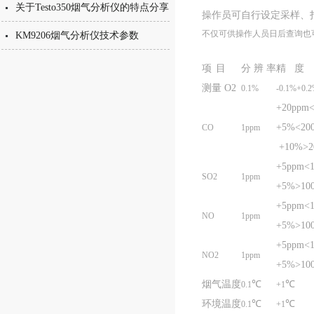
关于Testo350烟气分析仪的特点分享
操作员可自行设定采样、打
不仅可供操作人员日后查询也可下
KM9206烟气分析仪技术参数
项
目
分 辨 率
精
度
测量
O2
0.1%
-0.1%+0.
+20ppm
+5%<20
CO
1ppm
+10%>2
+5ppm<
SO2
1ppm
+5%>10
+5ppm<
NO
1ppm
+5%>10
+5ppm<
NO2
1ppm
+5%>10
烟气温度
℃
℃
0.1
+1
环境温度
℃
℃
0.1
+1