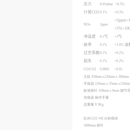
压力
0.01mbar
+0.5%
计算
CO2
0.1%
+0.3%
+5ppm<
NOx
1ppm
+5%>10
净温度
℃
℃
0.1
+1
效率
读
0.1%
+1.0%
过空系数
0.1%
+0.2%
损失
0.1%
+0.2%
CO/CO2
0.0001
+0.01
主机 450mm x230mm x 300mm
手操器 220mm x 55mm x120m
标准探针 350mm x 8mm 烟气导
充电器 操作手册
总重量 9.5Kg
红外CO2+HC分析模块
1000mm 探针