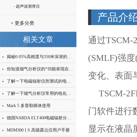
- 超声波测厚仪
产品介
+ 更多分类
通过TSCM-
相关文章
(SMLF)
揭秘0.05%高精度与350米深潜的工业级Buckleys BathyCorrometer 电位计技术
你知道烟气分析仪的*功能表现在哪些方面么
变化、表面
了解一下电磁辐射仪所测试的电磁辐射的概念
TSCM-2F
了解一下烟气分析仪常用的电化学传感器的原理
Mark 5 多普勒模体使用
门软件进行
德国NARDA ELT400电磁辐射分析仪产品介绍
显示在液晶
MDM300 I.S.高级露点仪用户手册